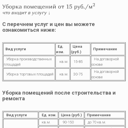
2
Уборка помещений от 15 руб./м
что входит в услугу
↓
C перечнем услуг и цен вы можете
ознакомиться ниже:
Ед.
Цена
Вид услуги
Примечание
изм.
(руб.)
Уборка производственных
На договорной
кв.м.
15-85
площадей
основе
На договорной
Уборка торговых площадей
кв.м.
30-75
основе
Уборка помещений после строительства и
ремонта
Вид услуги
Ед. изм.
Цена (руб.)
Примечание
кв.м.
90-150
до 70 кв.м.