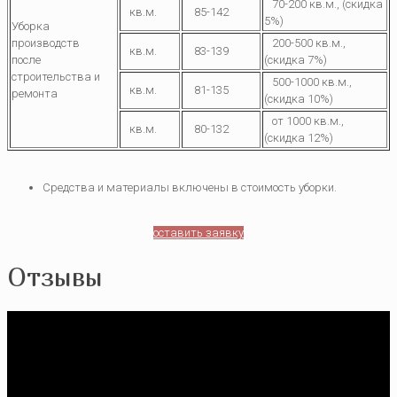
70-200 кв.м., (скидка
кв.м.
85-142
5%)
Уборка
производств
200-500 кв.м.,
кв.м.
83-139
после
(скидка 7%)
строительства и
500-1000 кв.м.,
кв.м.
81-135
ремонта
(скидка 10%)
от 1000 кв.м.,
кв.м.
80-132
(скидка 12%)
Средства и материалы включены в стоимость уборки.
оставить заявку
Отзывы