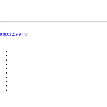
8 (831) 219-94-47
Контакты
Клининг квартир
Цены на уборку квартир
Что входит в генеральную уборку квартиры
Как мы работаем
Примеры До/После
Отзывы о клининге квартиры в Москве
Оборудование
Моющие средства
Часто задаваемые вопросы