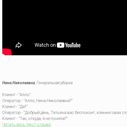
Нина Николаевна
, Генеральная уборка
Клиент - "Алло".
Оператор - "Алло, Нина Николаевна?"
Клиент - "Да?"
Оператор - "Добрый день, Татьяна вас беспокоит, клининговая сл
Клиент - "Так, откуда, я не поняла?"
Читать весь текст отзыва