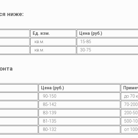
ся ниже:
Ед. изм.
Цена (руб.)
кв.м.
15-85
кв.м.
30-75
онта
Цена (руб.)
Приме
90-150
до 70 к
85-142
70-200 
83-139
200-500
81-135
500-100
80-132
от 1000