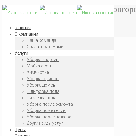
Уборка паркинга в Нижнем Новгор
Главная
Уборка помещений
Главная
Уборка паркинга в Нижнем Новгороде
О компании
Наша команда
Связаться с Нами
Услуги
Уборка квартир
Мойка окон
Химчистка
Уборка офисов
Уборка домов
Шлифовка пола
Циклевка пола
Уборка после ремонта
Уборка помещений
Уборка после пожара
Другие виды услуг
Цены