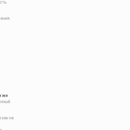
рсть
ения.
и же
анный
 как на
ю
о