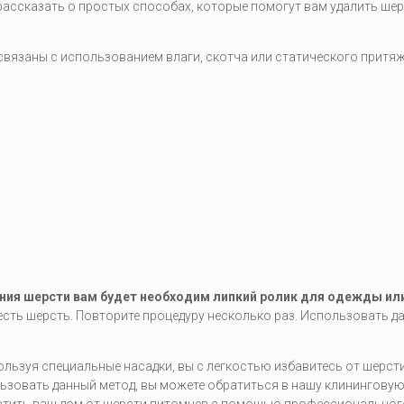
 рассказать о простых способах, которые помогут вам удалить ше
 связаны с использованием влаги, скотча или статического притяж
ния шерсти вам будет необходим липкий ролик для одежды ил
 есть шерсть. Повторите процедуру несколько раз. Использовать д
льзуя специальные насадки, вы с легкостью избавитесь от шерсти
ользовать данный метод, вы можете обратиться в нашу клинингову
истить ваш дом от шерсти питомцев с помощью профессиональног