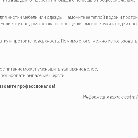
для чистки мебели или одежды. Намочите ее теплой водой и протри
Если же у вас дома не оказалось щетки, смочите руки в воде и про
атку и протрите поверхность. Помимо этого, можно использовать
кое питание может уменьшить выпадение волос;
ровоцировать выпадение шерсти.
вызовите профессионалов!
Информация взята с сайта f