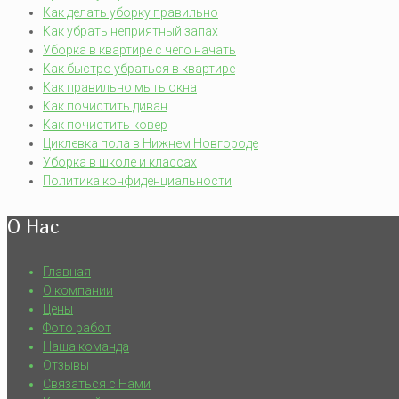
Как делать уборку правильно
Как убрать неприятный запах
Уборка в квартире с чего начать
Как быстро убраться в квартире
Как правильно мыть окна
Как почистить диван
Как почистить ковер
Циклевка пола в Нижнем Новгороде
Уборка в школе и классах
Политика конфиденциальности
О Нас
Главная
О компании
Цены
Фото работ
Наша команда
Отзывы
Связаться с Нами