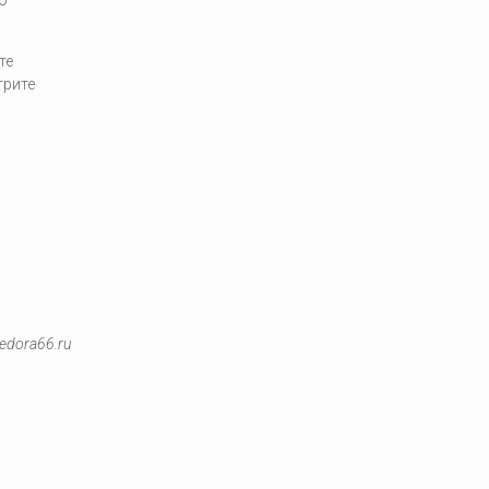
те
трите
edora66.ru