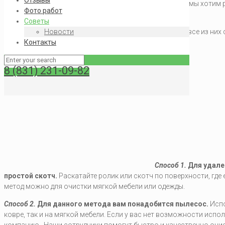
Отзывы
справиться с этим вопросом
, однако в данной статье мы хотим
Фото работ
ваших питомцев самостоятельно.
Советы
Существует много способов удаления шерсти и почти все из них
Новости
Рассмотрим каждый из них более подробно.
Контакты
8 (831) 231-09-82
Способ 1.
Для удале
простой скотч.
Раскатайте ролик или скотч по поверхности, где
метод можно для очистки мягкой мебели или одежды.
Способ 2.
Для данного метода вам понадобится пылесос.
Испо
ковре, так и на мягкой мебели. Если у вас нет возможности исп
компанию . Наши сотрудники помогут быстро и качественно оч