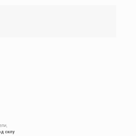
ели,
од силу