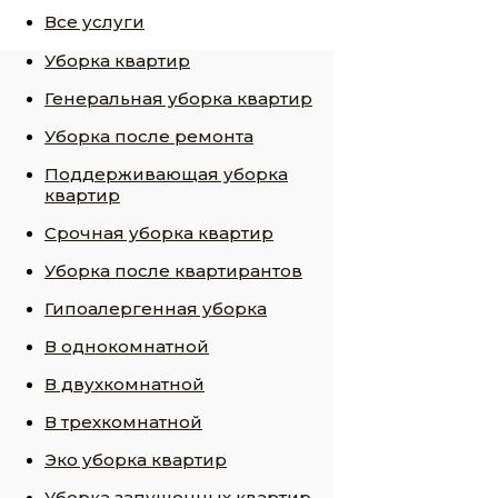
Все услуги
Уборка квартир
Генеральная уборка квартир
Уборка после ремонта
Поддерживающая уборка
квартир
Срочная уборка квартир
Уборка после квартирантов
Гипоалергенная уборка
В однокомнатной
В двухкомнатной
В трехкомнатной
Эко уборка квартир
Уборка запущенных квартир