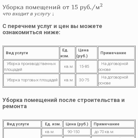
2
Уборка помещений от 15 руб./м
что входит в услугу
↓
C перечнем услуг и цен вы можете
ознакомиться ниже:
Ед.
Цена
Вид услуги
Примечание
изм.
(руб.)
Уборка производственных
На договорной
кв.м.
15-85
площадей
основе
На договорной
Уборка торговых площадей
кв.м.
30-75
основе
Уборка помещений после строительства и
ремонта
Вид услуги
Ед. изм.
Цена (руб.)
Примечание
кв.м.
90-150
до 70 кв.м.