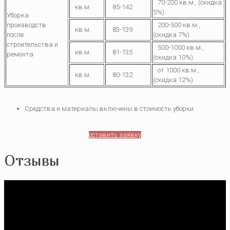
70-200 кв.м., (скидка
кв.м.
85-142
5%)
Уборка
производств
200-500 кв.м.,
кв.м.
83-139
после
(скидка 7%)
строительства и
500-1000 кв.м.,
кв.м.
81-135
ремонта
(скидка 10%)
от 1000 кв.м.,
кв.м.
80-132
(скидка 12%)
Средства и материалы включены в стоимость уборки.
оставить заявку
Отзывы