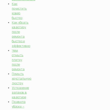
Как
почистить
ковер
быстро
Как убрать
квартиру
после
ремонта
быстро и
эффективно
Чем
отмыть
плитку
после
ремонта
Помыть
хрустальную
люстру
Устранение
запахов в
квартире
Правила
уборки –