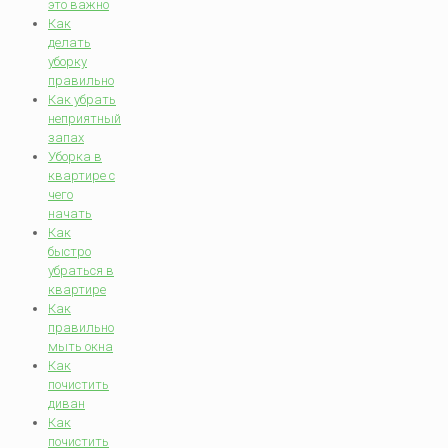
это важно
Как
делать
уборку
правильно
Как убрать
неприятный
запах
Уборка в
квартире с
чего
начать
Как
быстро
убраться в
квартире
Как
правильно
мыть окна
Как
почистить
диван
Как
почистить