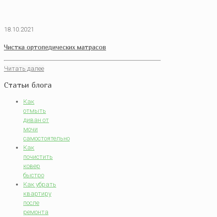
18.10.2021
Чистка ортопедических матрасов
Читать далее
Статьи блога
Как
отмыть
диван от
мочи
самостоятельно
Как
почистить
ковер
быстро
Как убрать
квартиру
после
ремонта