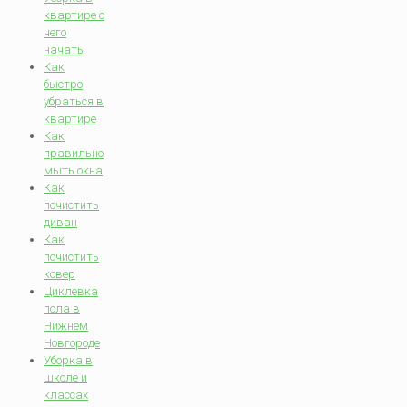
квартире с
чего
начать
Как
быстро
убраться в
квартире
Как
правильно
мыть окна
Как
почистить
диван
Как
почистить
ковер
Циклевка
пола в
Нижнем
Новгороде
Уборка в
школе и
классах