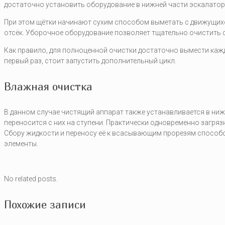
достаточно установить оборудование в нижней части эскалатор
При этом щётки начинают сухим способом выметать с движущихс
отсёк. Уборочное оборудование позволяет тщательно очистить 
Как правило, для полноценной очистки достаточно вымести каж
первый раз, стоит запустить дополнительный цикл.
Влажная очистка
В данном случае чистящий аппарат также устанавливается в ниж
переносится с них на ступени. Практически одновременно загря
Сбору жидкости и переносу её к всасывающим прорезям способст
элементы.
No related posts.
Похожие записи