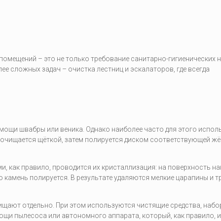
помещений – это не только требование санитарно-гигиенических н
ее сложных задач – очистка лестниц и эскалаторов, где всегда
ощи швабры или веника. Однако наиболее часто для этого испол
очищается щёткой, затем полируется диском соответствующей жё
, как правило, проводится их кристаллизация: на поверхность н
 камень полируется. В результате удаляются мелкие царапины и т
ищают отдельно. При этом используются чистящие средства, набо
ощи пылесоса или автономного аппарата, который, как правило, 