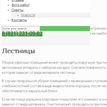
Отзывы
Фото работ
Советы
Новости
Контакты
Чистота внутренних 
8 (831) 231-09-82
необходимое условие эстетичного внешнего вида. Одна из наибол
скапливается больше пыли и сора.
Лестницы
Уборка офисных помещений может проводиться вручную при пом
автономные аппараты с набором насадок. Сначала поверхность 
которая зависит от вида материала лестницы.
В случае генеральной уборки помещений с мраморными ступенями
слабокислотный состав в виде жидкости или порошка, после чего
обеспечивается зеркальный блеск.
Если лестница украшена ковровым покрытием, его снимают и оч
зависит от вида материала. Очистка может проводиться при пом