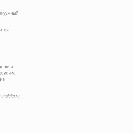
вакуумный
ится
ётки и
дование.
гие
intaleks.ru