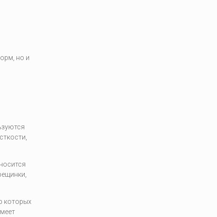
орм, но и
ьзуются
сткости,
аносится
рещинки,
р которых
имеет