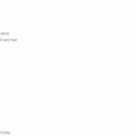
нале
й чистки
этому