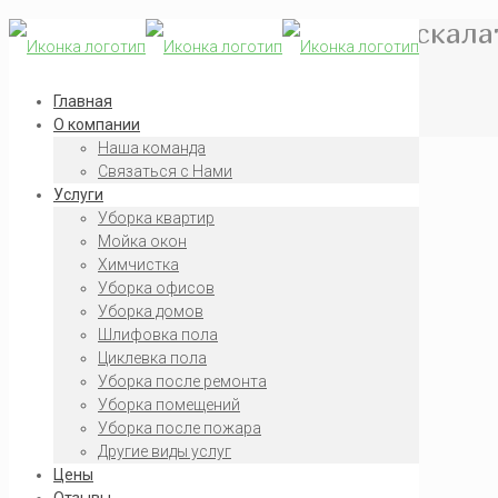
Варианты чистки лестниц и эскала
Главная
Новости
Главная
Варианты чистки лестниц и эскалаторов
О компании
Наша команда
0
Связаться с Нами
Услуги
Уборка квартир
Мойка окон
Химчистка
Уборка офисов
Уборка домов
Шлифовка пола
Циклевка пола
Уборка после ремонта
Уборка помещений
Уборка после пожара
Другие виды услуг
Цены