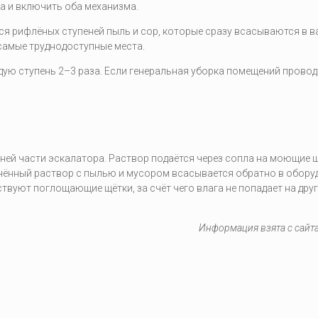
а и включить оба механизма.
я рифлёных ступеней пыль и сор, которые сразу всасываются в 
самые труднодоступные места.
дую ступень 2–3 раза. Если генеральная уборка помещений провод
ней части эскалатора. Раствор подаётся через сопла на моющие щ
знённый раствор с пылью и мусором всасывается обратно в обору
вуют поглощающие щётки, за счёт чего влага не попадает на дру
Информация взята с сайта 