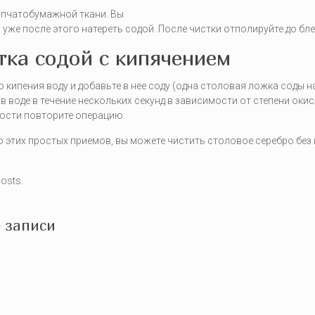
опчатобумажной ткани. Вы
 уже после этого натереть содой. После чистки отполируйте до б
тка содой с кипячением
о кипения воду и добавьте в нее соду (одна столовая ложка соды 
 в воде в течение нескольких секунд в зависимости от степени оки
ости повторите операцию.
этих простых приемов, вы можете чистить столовое серебро без
posts.
 записи