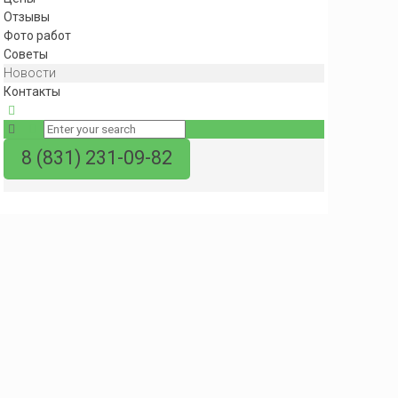
Как быстро убраться в квартире
Отзывы
Как правильно мыть окна
Фото работ
Как почистить диван
Советы
Как почистить ковер
Новости
Циклевка пола в Нижнем Новгороде
Контакты
Уборка в школе и классах
Политика конфиденциальности
8 (831) 231-09-82