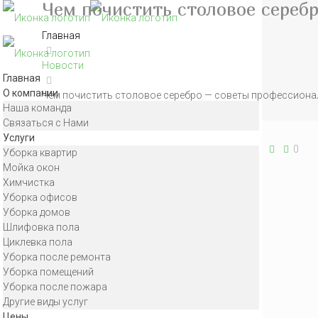
Чем почистить столовое сереб
Главная
Новости
Главная
О компании
Чем почистить столовое серебро — советы профессион
Наша команда
Связаться с Нами
Статьи блога
Услуги
0
Уборка квартир
Как отмыть диван от мочи самостоятельно
Мойка окон
Как почистить ковер быстро
Химчистка
Как убрать квартиру после ремонта быстро и
Уборка офисов
эффективно
Уборка домов
Чем отмыть плитку после ремонта
Шлифовка пола
Помыть хрустальную люстру
Циклевка пола
Устранение запахов в квартире
Уборка после ремонта
Правила уборки – это важно
Уборка помещений
Как делать уборку правильно
Уборка после пожара
Как убрать неприятный запах
Другие виды услуг
Уборка в квартире с чего начать
Цены