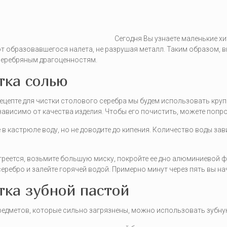
Сегодня Вы узнаете маленькие х
т образовавшегося налета, не разрушая металл. Таким образом,
серебряным драгоценностям.
тка солью
ецепте для чистки столового серебра мы будем использовать кру
зависимо от качества изделия. Чтобы его почистить, можете попр
 в кастрюле воду, но не доводите до кипения. Количество воды за
греется, возьмите большую миску, покройте ее дно алюминиевой ф
еребро и залейте горячей водой. Примерно минут через пять вы на
тка зубной пастой
редметов, которые сильно загрязнены, можно использовать зубну