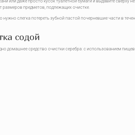
ани или даже просто кусок туалетной бумаги и выдавите сверху не
т размеров предметов, подлежащих очистке.
о нужно слегка потереть зубной пастой почерневшие части в тече
тка содой
дно домашнее средство очистки серебра: с использованием пищев