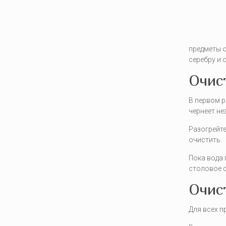
предметы о
серебру и 
Очис
В первом р
чернеет не
Разогрейте
очистить.
Пока вода 
столовое с
Очис
Для всех п