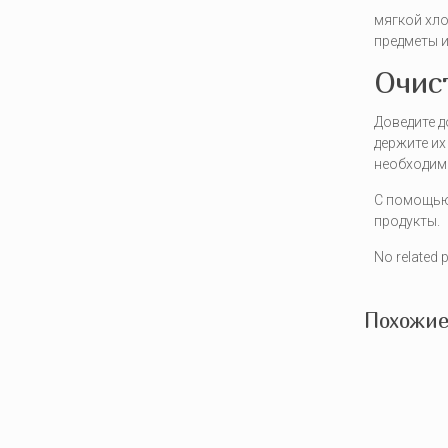
мягкой хл
предметы и
Очис
Доведите д
держите их
необходим
С помощью 
продукты.
No related 
Похожие