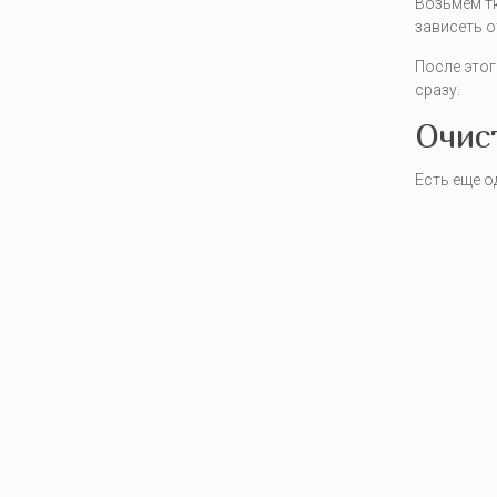
Возьмем тк
зависеть о
После этог
сразу.
Очис
Есть еще о