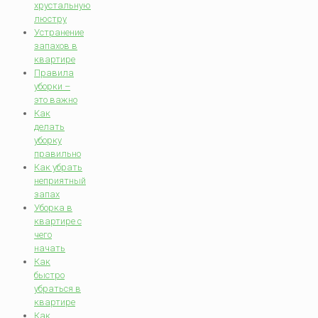
хрустальную
люстру
Устранение
запахов в
квартире
Правила
уборки –
это важно
Как
делать
уборку
правильно
Как убрать
неприятный
запах
Уборка в
квартире с
чего
начать
Как
быстро
убраться в
квартире
Как