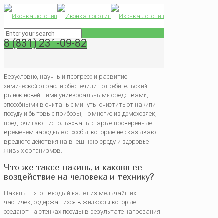
0
4 эффективных способа, как отмыть накипь с
8 (831) 231-09-82
разных поверхностей — это те записи, которые
хранятся у каждой хозяйки и передаются из
поколения в поколение.
Безусловно, научный прогресс и развитие
химической отрасли обеспечили потребительский
рынок новейшими универсальными средствами,
способными в считаные минуты очистить от накипи
посуду и бытовые приборы, но многие из домохозяек,
предпочитают использовать старые проверенные
временем народные способы, которые не оказывают
вредного действия на внешнюю среду и здоровье
живых организмов.
Что же такое накипь, и каково ее
воздействие на человека и технику?
Накипь — это твердый налет из мельчайших
частичек, содержащихся в жидкости которые
оседают на стенках посуды в результате нагревания.