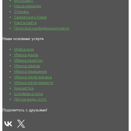
Фото работ
Наша команда
Отзывы
Связаться с Нами
Карта сайта
Политика конфиденциальности
Наши основные услуги
Мойка окон
Уборка домов
Уборка квартир
Уборка офисов
Уборка помещений
Уборка после пожара
Уборка после ремонта
Химчистка
Шлифовка пола
Другие виды услуг
Поделитесь с друзьями!