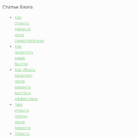
Статьи блога
Как
отмыть
диван от
мочи
самостоятельно
Как
почистить
ковер
быстро
Как убрать
квартиру
после
ремонта
быстро и
эффективно
Чем
отмыть
плитку
после
ремонта
Помыть