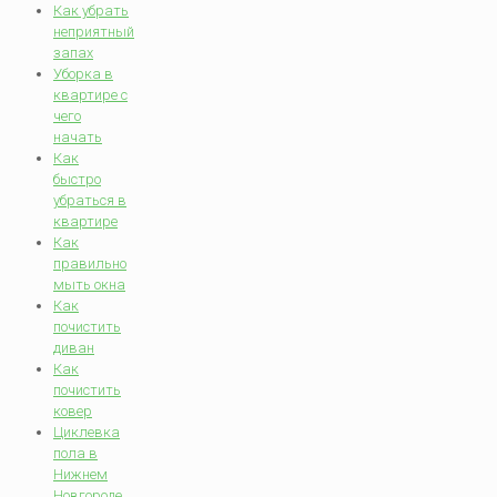
Как убрать
неприятный
запах
Уборка в
квартире с
чего
начать
Как
быстро
убраться в
квартире
Как
правильно
мыть окна
Как
почистить
диван
Как
почистить
ковер
Циклевка
пола в
Нижнем
Новгороде