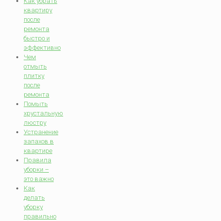
Как убрать
квартиру
после
ремонта
быстро и
эффективно
Чем
отмыть
плитку
после
ремонта
Помыть
хрустальную
люстру
Устранение
запахов в
квартире
Правила
уборки –
это важно
Как
делать
уборку
правильно