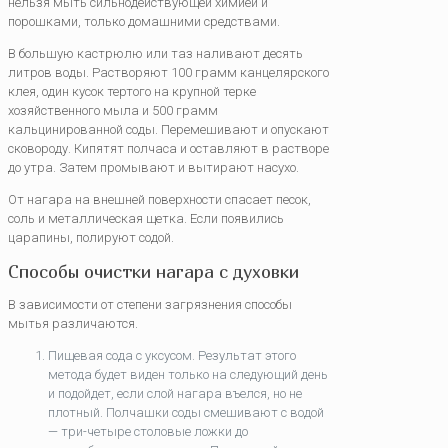
нельзя мыть сильнодействующей химией и
порошками, только домашними средствами.
В большую кастрюлю или таз наливают десять
литров воды. Растворяют 100 грамм канцелярского
клея, один кусок тертого на крупной терке
хозяйственного мыла и 500 грамм
кальцинированной соды. Перемешивают и опускают
сковороду. Кипятят полчаса и оставляют в растворе
до утра. Затем промывают и вытирают насухо.
От нагара на внешней поверхности спасает песок,
соль и металлическая щетка. Если появились
царапины, полируют содой.
Способы очистки нагара с духовки
В зависимости от степени загрязнения способы
мытья различаются.
Пищевая сода с уксусом. Результат этого
метода будет виден только на следующий день
и подойдет, если слой нагара въелся, но не
плотный. Полчашки соды смешивают с водой
— три-четыре столовые ложки до