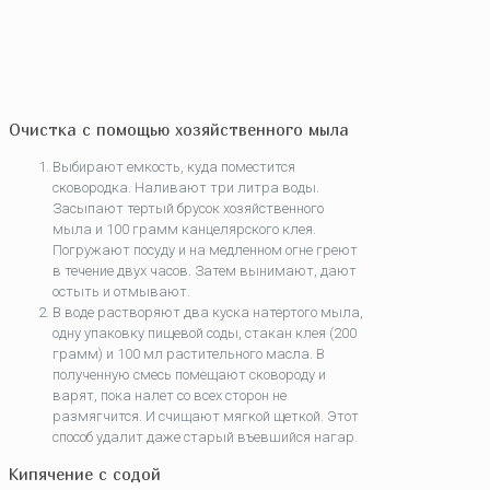
Очистка с помощью хозяйственного мыла
Выбирают емкость, куда поместится
сковородка. Наливают три литра воды.
Засыпают тертый брусок хозяйственного
мыла и 100 грамм канцелярского клея.
Погружают посуду и на медленном огне греют
в течение двух часов. Затем вынимают, дают
остыть и отмывают.
В воде растворяют два куска натертого мыла,
одну упаковку пищевой соды, стакан клея (200
грамм) и 100 мл растительного масла. В
полученную смесь помещают сковороду и
варят, пока налет со всех сторон не
размягчится. И счищают мягкой щеткой. Этот
способ удалит даже старый въевшийся нагар.
Кипячение с содой