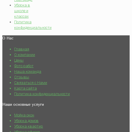
Уборка в
школе и
классах
Политика
конфиденциальности
О Нас
Главная
О компании
Цены
Фото работ
Наша команда
Отзывы
Связаться с Нами
Карта сайта
Политика конфиденциальности
Наши основные услуги
Мойка окон
Уборка домов
Уборка квартир
Уборка офисов