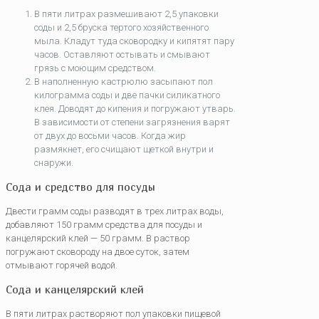
В пяти литрах размешивают 2,5 упаковки
соды и 2,5 бруска тертого хозяйственного
мыла. Кладут туда сковородку и кипятят пару
часов. Оставляют остывать и смывают
грязь с моющим средством.
В наполненную кастрюлю засыпают пол
килограмма соды и две пачки силикатного
клея. Доводят до кипения и погружают утварь.
В зависимости от степени загрязнения варят
от двух до восьми часов. Когда жир
размякнет, его счищают щеткой внутри и
снаружи.
Сода и средство для посуды
Двести грамм соды разводят в трех литрах воды,
добавляют 150 грамм средства для посуды и
канцелярский клей — 50 грамм. В раствор
погружают сковороду на двое суток, затем
отмывают горячей водой.
Сода и канцелярский клей
В пяти литрах растворяют пол упаковки пищевой