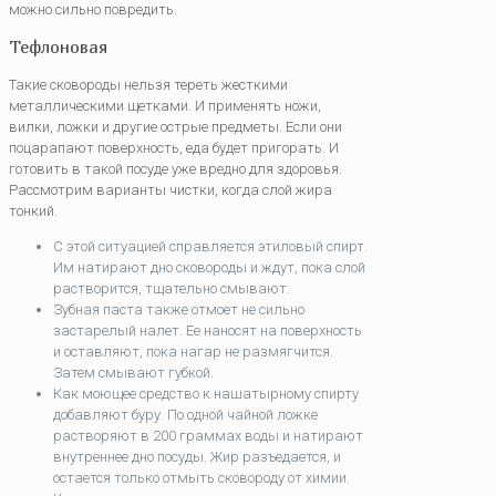
можно сильно повредить.
Тефлоновая
Такие сковороды нельзя тереть жесткими
металлическими щетками. И применять ножи,
вилки, ложки и другие острые предметы. Если они
поцарапают поверхность, еда будет пригорать. И
готовить в такой посуде уже вредно для здоровья.
Рассмотрим варианты чистки, когда слой жира
тонкий.
С этой ситуацией справляется этиловый спирт.
Им натирают дно сковороды и ждут, пока слой
растворится, тщательно смывают.
Зубная паста также отмоет не сильно
застарелый налет. Ее наносят на поверхность
и оставляют, пока нагар не размягчится.
Затем смывают губкой.
Как моющее средство к нашатырному спирту
добавляют буру. По одной чайной ложке
растворяют в 200 граммах воды и натирают
внутреннее дно посуды. Жир разъедается, и
остается только отмыть сковороду от химии.