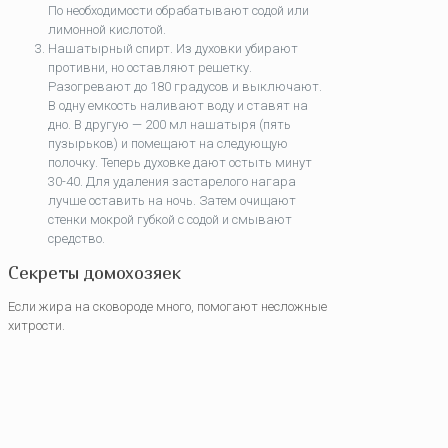
По необходимости обрабатывают содой или
лимонной кислотой.
Нашатырный спирт. Из духовки убирают
противни, но оставляют решетку.
Разогревают до 180 градусов и выключают.
В одну емкость наливают воду и ставят на
дно. В другую — 200 мл нашатыря (пять
пузырьков) и помещают на следующую
полочку. Теперь духовке дают остыть минут
30-40. Для удаления застарелого нагара
лучше оставить на ночь. Затем очищают
стенки мокрой губкой с содой и смывают
средство.
Секреты домохозяек
Если жира на сковороде много, помогают несложные
хитрости.