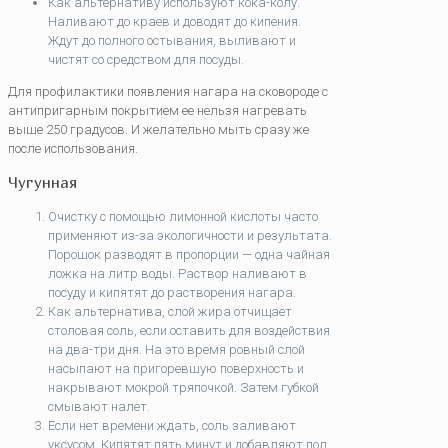
Как альтернативу используют кока-колу.
Наливают до краев и доводят до кипения.
Ждут до полного остывания, выливают и
чистят со средством для посуды.
Для профилактики появления нагара на сковороде с
антипригарным покрытием ее нельзя нагревать
выше 250 градусов. И желательно мыть сразу же
после использования.
Чугунная
Очистку с помощью лимонной кислоты часто
применяют из-за экологичности и результата.
Порошок разводят в пропорции — одна чайная
ложка на литр воды. Раствор наливают в
посуду и кипятят до растворения нагара.
Как альтернатива, слой жира отчищает
столовая соль, если оставить для воздействия
на два-три дня. На это время ровный слой
насыпают на пригоревшую поверхность и
накрывают мокрой тряпочкой. Затем губкой
смывают налет.
Если нет времени ждать, соль заливают
уксусом. Кипятят пять минут и добавляют пол