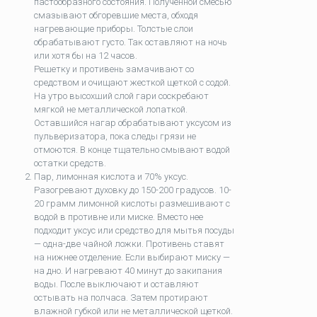
пастообразного состояния. Полученной смесью
смазывают обгоревшие места, обходя
нагревающие приборы. Толстые слои
обрабатывают густо. Так оставляют на ночь
или хотя бы на 12 часов.
Решетку и противень замачивают со
средством и очищают жесткой щеткой с содой.
На утро высохший слой гари соскребают
мягкой не металлической лопаткой.
Оставшийся нагар обрабатывают уксусом из
пульверизатора, пока следы грязи не
отмоются. В конце тщательно смывают водой
остатки средств.
Пар, лимонная кислота и 70% уксус.
Разогревают духовку до 150-200 градусов. 10-
20 грамм лимонной кислоты размешивают с
водой в противне или миске. Вместо нее
подходит уксус или средство для мытья посуды
— одна-две чайной ложки. Противень ставят
на нижнее отделение. Если выбирают миску —
на дно. И нагревают 40 минут до закипания
воды. После выключают и оставляют
остывать на полчаса. Затем протирают
влажной губкой или не металлической щеткой.