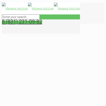
Как отмыть нагар в домашних условиях
Главная
Советы по клинигу
8 (831) 231-09-82
Как отмыть нагар в домашних условиях
0