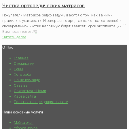
Чистка ортопедических матрасов
Покупатели матрасов редко задумываются о том, как за ними
правильно ухаживать. И совершенно зря, так как от качественной и
своевременной чистки напрямую будет зависеть срок эксплуатации […]
Вам нравится это?
0
Читать далее
О Нас
Главная
О компании
Цены
Фото работ
Наша команда
Отзывы
Связаться с Нами
Карта сайта
Политика конфиденциальности
Наши основные услуги
Мойка окон
Уборка домов