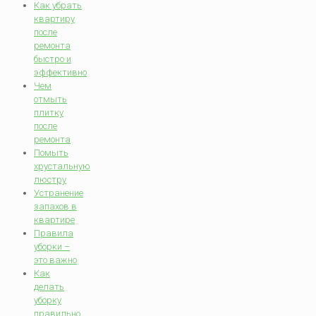
Как убрать
квартиру
после
ремонта
быстро и
эффективно
Чем
отмыть
плитку
после
ремонта
Помыть
хрустальную
люстру
Устранение
запахов в
квартире
Правила
уборки –
это важно
Как
делать
уборку
правильно