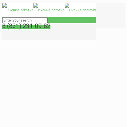
Как ухаживать за кожаной мебелью?
Главная
Новости
8 (831) 231-09-82
Как ухаживать за кожаной мебелью?
0