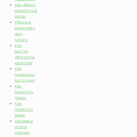
Как убрать
неприятный
запах
Уборка в
квартире с
чего
начать
Как
быстро
убраться в
квартире
Как
правильно
мыть окна
Как
почистить
диван
Как
почистить
ковер
Циклевка
пола в
Нижнем