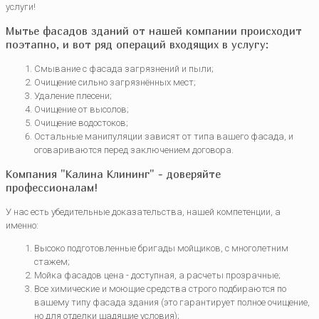
услуги!
Мытье фасадов зданий от нашей компании происходит
поэтапно, и вот ряд операций входящих в услугу:
Смывание с фасада загрязнений и пыли;
Очищение сильно загрязнённых мест;
Удаление плесени;
Очищение от высолов;
Очищение водостоков;
Остальные манипуляции зависят от типа вашего фасада, и
оговариваются перед заключением договора.
Компания "Калина Клининг" - доверяйте
профессионалам!
У нас есть убедительные доказательства, нашей компетенции, а
именно:
Высоко подготовленные бригады мойщиков, с многолетним
стажем;
Мойка фасадов цена - доступная, а расчеты прозрачные;
Все химические и моющие средства строго подбираются по
вашему типу фасада здания (это гарантирует полное очищение,
но для отделки щадящие условия);