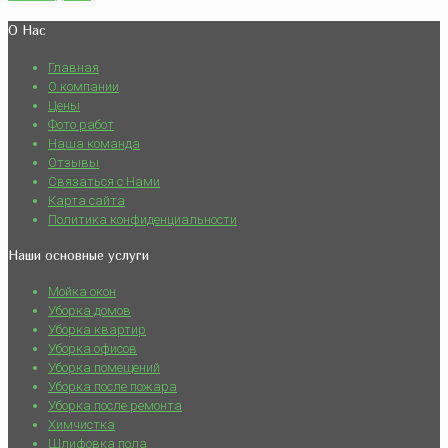
О Нас
Главная
О компании
Цены
Фото работ
Наша команда
Отзывы
Связаться с Нами
Карта сайта
Политика конфиденциальности
Наши основные услуги
Мойка окон
Уборка домов
Уборка квартир
Уборка офисов
Уборка помещений
Уборка после пожара
Уборка после ремонта
Химчистка
Шлифовка пола